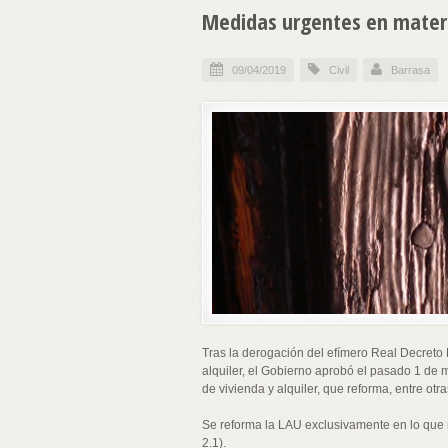
Medidas urgentes en materia
09/04/2019
Civil
Barrasa
Tras la derogación del efímero Real Decreto
alquiler, el Gobierno aprobó el pasado 1 de
de vivienda y alquiler, que reforma, entre ot
Se reforma la LAU exclusivamente en lo que r
2.1).