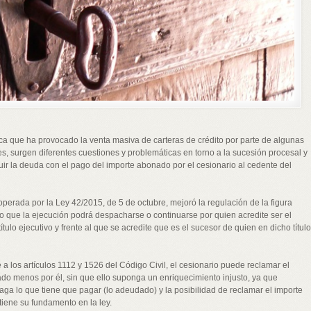
ca que ha provocado la venta masiva de carteras de crédito por parte de algunas
, surgen diferentes cuestiones y problemáticas en torno a la sucesión procesal y
ir la deuda con el pago del importe abonado por el cesionario al cedente del
operada por la Ley 42/2015, de 5 de octubre, mejoró la regulación de la figura
do que la ejecución podrá despacharse o continuarse por quien acredite ser el
tulo ejecutivo y frente al que se acredite que es el sucesor de quien en dicho título
a los artículos 1112 y 1526 del Código Civil, el cesionario puede reclamar el
do menos por él, sin que ello suponga un enriquecimiento injusto, ya que
aga lo que tiene que pagar (lo adeudado) y la posibilidad de reclamar el importe
 tiene su fundamento en la ley.