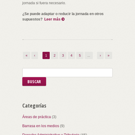
jornada si fuera necesario.
¿Se puede adaptar o reducir la jornada en otros
supuestos?
Leer más
Navegación de entradas
«
‹
1
2
3
4
5
...
›
»
Categorías
Áreas de práctica
(3)
Barrasa en los medios
(9)