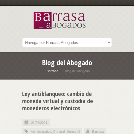
Blog del Abogado
Barrasa
Blog del Abogado
Ley antiblanqueo: cambio de
moneda virtual y custodia de
monederos electrónicos
21/07/2021
Administrativo
,
General
,
Mercantil
Barrasa