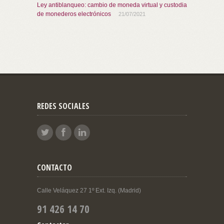
Ley antiblanqueo: cambio de moneda virtual y custodia
de monederos electrónicos
21/07/2021
REDES SOCIALES
CONTACTO
Calle Veláquez 27 1º Ext. Izq. (Madrid)
91 426 14 70