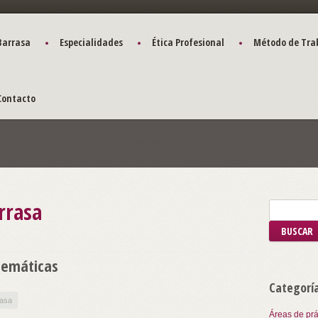
Barrasa
Especialidades
Ética Profesional
Método de Tra
Contacto
rrasa
elemáticas
Categorí
rasa
Áreas de prá