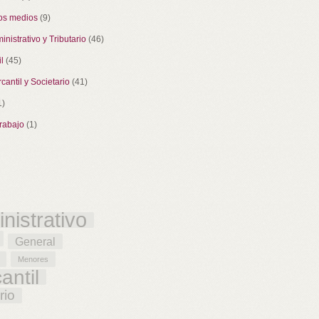
los medios
(9)
nistrativo y Tributario
(46)
l
(45)
antil y Societario
(41)
1)
rabajo
(1)
s
nistrativo
General
Menores
antil
rio